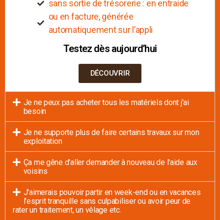
sans sortie de trésorerie : en entraide
ou en facture, générée
automatiquement sur l’appli
Testez dès aujourd’hui
DÉCOUVRIR
Je ne peux pas acheter tous les matériels dont j'ai
besoin
Je ne supporte plus de faire certains travaux sur mon
exploitation
Ça me gêne d'aller demander à nouveau de l'aide aux
voisins
J'aimerais pouvoir partir en week-end ou en vacances
l'esprit tranquille sans culpabiliser ou avoir peur de
rater un traitement, un vêlage etc.