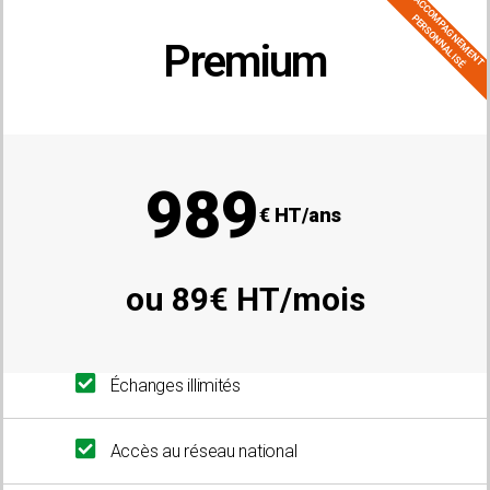
ACCOMPAGNEMENT
PERSONNALISÉ
Premium
adhésion groupée :
10 agriculteurs ou plus
989
€ HT/ans
ou 89€ HT/mois
Échanges illimités
Accès au réseau national