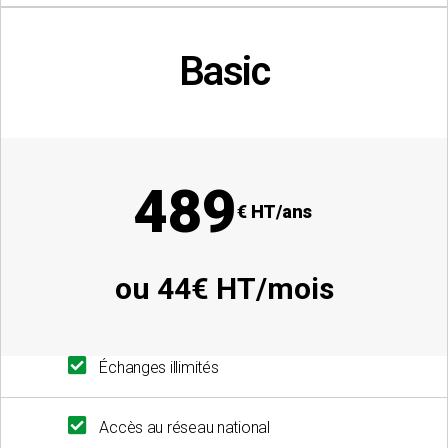
Basic
adhésion groupée :
10 agriculteurs ou plus
489
€ HT/ans
ou 44€ HT/mois
Échanges illimités
Accès au réseau national