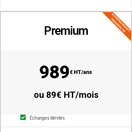
ACCOMPAGNEMENT
PERSONNALISÉ
Premium
adhésion groupée :
10 agriculteurs ou plus
989
€ HT/ans
ou 89€ HT/mois
Échanges illimités