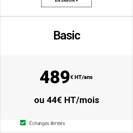
EN SAVOIR +
Basic
adhésion groupée :
10 agriculteurs ou plus
489
€ HT/ans
ou 44€ HT/mois
Échanges illimités